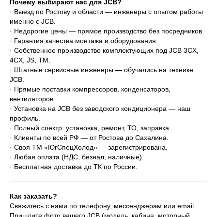
Почему выбирают нас для JCB?
· Выезд по Ростову и области — инженеры с опытом работы
именно с JCB.
· Недорогие цены — прямое производство без посредников.
· Гарантия качества монтажа и оборудования.
· Собственное производство комплектующих под JCB 3CX,
4CX, JS, TM.
· Штатные сервисные инженеры — обучались на технике
JCB.
· Прямые поставки компрессоров, конденсаторов,
вентиляторов.
· Установка на JCB без заводского кондиционера — наш
профиль.
· Полный спектр: установка, ремонт, ТО, заправка.
· Клиенты по всей РФ — от Ростова до Сахалина.
· Своя ТМ «ЮгСпецХолод» — зарегистрирована.
· Любая оплата (НДС, безнал, наличные).
· Бесплатная доставка до ТК по России.
Как заказать?
Свяжитесь с нами по телефону, мессенджерам или email.
Пришлите фото вашего JCB (модель, кабина, моторный