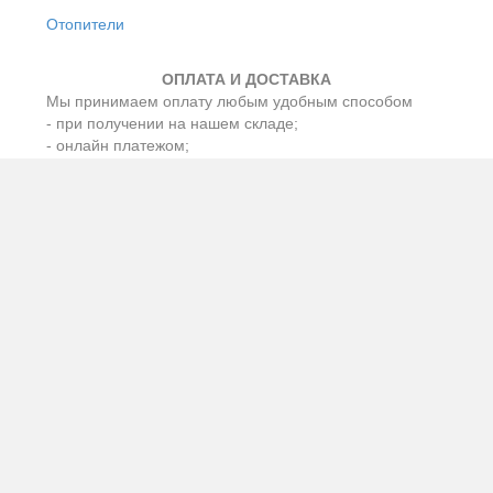
Отопители
ОПЛАТА И ДОСТАВКА
Мы принимаем оплату любым удобным способом
- при получении на нашем складе;
- онлайн платежом;
- с расчётного счета ИП или организации.
А доставку организуем в любой регион России и
ближнего зарубежья транспортными компаниями
«Деловые линии», «ПЭК», «СДЭК» , GTD (КИТ,
Кашалот) и другие по согласованию с клиентом. А
также международными и междугородными
автобусами.
Доставка до терминала транспортной компании
бесплатно, затраты по доставке клиент оплачивает
напрямую транспортной компании исходя из её
тарифов.